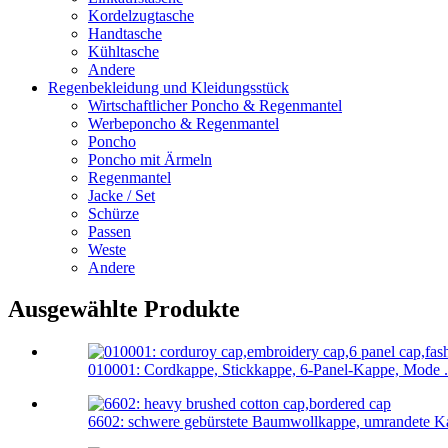
Kordelzugtasche
Handtasche
Kühltasche
Andere
Regenbekleidung und Kleidungsstück
Wirtschaftlicher Poncho & Regenmantel
Werbeponcho & Regenmantel
Poncho
Poncho mit Ärmeln
Regenmantel
Jacke / Set
Schürze
Passen
Weste
Andere
Ausgewählte Produkte
010001: Cordkappe, Stickkappe, 6-Panel-Kappe, Mode .
6602: schwere gebürstete Baumwollkappe, umrandete K