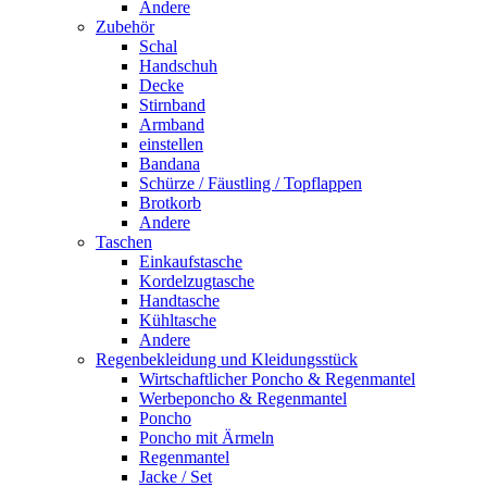
Andere
Zubehör
Schal
Handschuh
Decke
Stirnband
Armband
einstellen
Bandana
Schürze / Fäustling / Topflappen
Brotkorb
Andere
Taschen
Einkaufstasche
Kordelzugtasche
Handtasche
Kühltasche
Andere
Regenbekleidung und Kleidungsstück
Wirtschaftlicher Poncho & Regenmantel
Werbeponcho & Regenmantel
Poncho
Poncho mit Ärmeln
Regenmantel
Jacke / Set