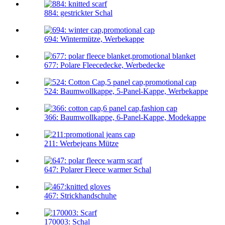
884: gestrickter Schal
694: Wintermütze, Werbekappe
677: Polare Fleecedecke, Werbedecke
524: Baumwollkappe, 5-Panel-Kappe, Werbekappe
366: Baumwollkappe, 6-Panel-Kappe, Modekappe
211: Werbejeans Mütze
647: Polarer Fleece warmer Schal
467: Strickhandschuhe
170003: Schal