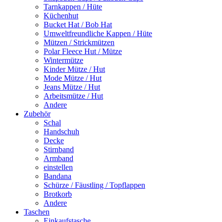
Tarnkappen / Hüte
Küchenhut
Bucket Hat / Bob Hat
Umweltfreundliche Kappen / Hüte
Mützen / Strickmützen
Polar Fleece Hut / Mütze
Wintermütze
Kinder Mütze / Hut
Mode Mütze / Hut
Jeans Mütze / Hut
Arbeitsmütze / Hut
Andere
Zubehör
Schal
Handschuh
Decke
Stirnband
Armband
einstellen
Bandana
Schürze / Fäustling / Topflappen
Brotkorb
Andere
Taschen
Einkaufstasche