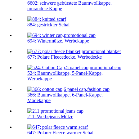
6602: schwere gebürstete Baumwollkappe,
umrandete Kappe
884: gestrickter Schal
694: Wintermütze, Werbekappe
677: Polare Fleecedecke, Werbedecke
524: Baumwollkappe, 5-Panel-Kappe,
Werbekappe
366: Baumwollkappe, 6-Panel-Kappe,
Modekappe
211: Werbejeans Mütze
647: Polarer Fleece warmer Schal