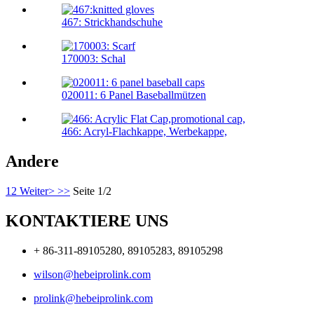
467: Strickhandschuhe
170003: Schal
020011: 6 Panel Baseballmützen
466: Acryl-Flachkappe, Werbekappe,
Andere
1
2
Weiter>
>>
Seite 1/2
KONTAKTIERE UNS
+ 86-311-89105280, 89105283, 89105298
wilson@hebeiprolink.com
prolink@hebeiprolink.com