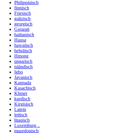
Philippinisch
finnisch
Friesisch
galizisch
georgisch
Gujarati
haitianisch
Hausa
hawaiisch
hebräisch
Hmong
ungarisch
isländisch
Igbo
Javanisch
Kannada
Kasachisch
Khmer
kurdisch
Kirgisisch
Latein
lettisch
litauisch
Luxemburg ..
mazedonisch