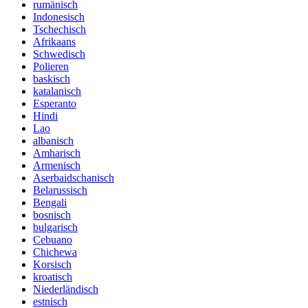
rumänisch
Indonesisch
Tschechisch
Afrikaans
Schwedisch
Polieren
baskisch
katalanisch
Esperanto
Hindi
Lao
albanisch
Amharisch
Armenisch
Aserbaidschanisch
Belarussisch
Bengali
bosnisch
bulgarisch
Cebuano
Chichewa
Korsisch
kroatisch
Niederländisch
estnisch