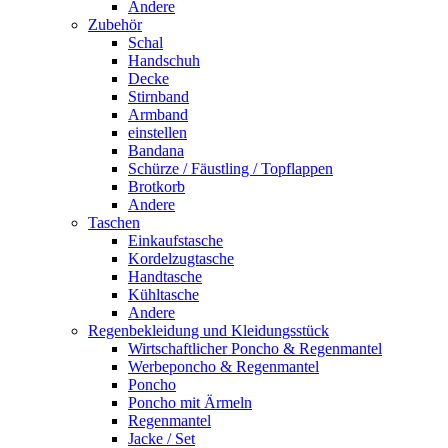
Andere
Zubehör
Schal
Handschuh
Decke
Stirnband
Armband
einstellen
Bandana
Schürze / Fäustling / Topflappen
Brotkorb
Andere
Taschen
Einkaufstasche
Kordelzugtasche
Handtasche
Kühltasche
Andere
Regenbekleidung und Kleidungsstück
Wirtschaftlicher Poncho & Regenmantel
Werbeponcho & Regenmantel
Poncho
Poncho mit Ärmeln
Regenmantel
Jacke / Set