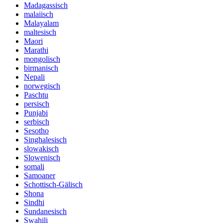
Madagassisch
malaiisch
Malayalam
maltesisch
Maori
Marathi
mongolisch
birmanisch
Nepali
norwegisch
Paschtu
persisch
Punjabi
serbisch
Sesotho
Singhalesisch
slowakisch
Slowenisch
somali
Samoaner
Schottisch-Gälisch
Shona
Sindhi
Sundanesisch
Swahili