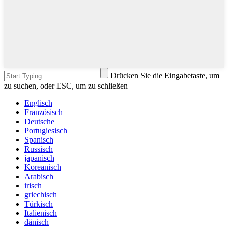
Drücken Sie die Eingabetaste, um
zu suchen, oder ESC, um zu schließen
Englisch
Französisch
Deutsche
Portugiesisch
Spanisch
Russisch
japanisch
Koreanisch
Arabisch
irisch
griechisch
Türkisch
Italienisch
dänisch