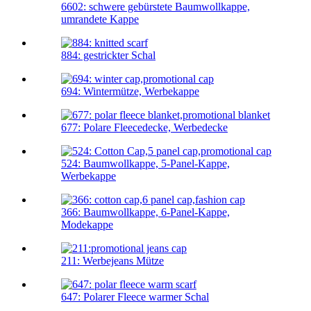
6602: schwere gebürstete Baumwollkappe,
umrandete Kappe
884: gestrickter Schal
694: Wintermütze, Werbekappe
677: Polare Fleecedecke, Werbedecke
524: Baumwollkappe, 5-Panel-Kappe,
Werbekappe
366: Baumwollkappe, 6-Panel-Kappe,
Modekappe
211: Werbejeans Mütze
647: Polarer Fleece warmer Schal