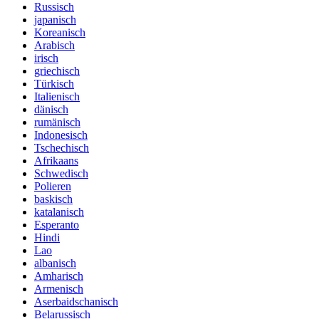
Russisch
japanisch
Koreanisch
Arabisch
irisch
griechisch
Türkisch
Italienisch
dänisch
rumänisch
Indonesisch
Tschechisch
Afrikaans
Schwedisch
Polieren
baskisch
katalanisch
Esperanto
Hindi
Lao
albanisch
Amharisch
Armenisch
Aserbaidschanisch
Belarussisch