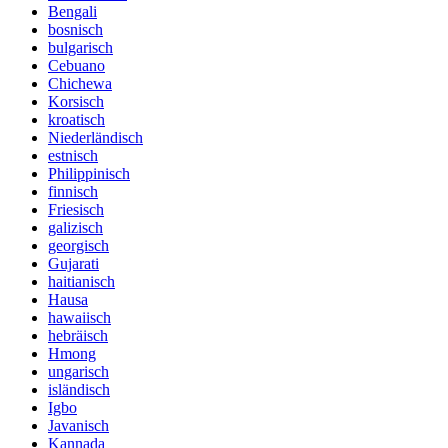
Bengali
bosnisch
bulgarisch
Cebuano
Chichewa
Korsisch
kroatisch
Niederländisch
estnisch
Philippinisch
finnisch
Friesisch
galizisch
georgisch
Gujarati
haitianisch
Hausa
hawaiisch
hebräisch
Hmong
ungarisch
isländisch
Igbo
Javanisch
Kannada