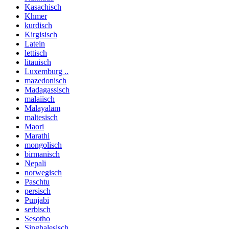
Kasachisch
Khmer
kurdisch
Kirgisisch
Latein
lettisch
litauisch
Luxemburg ..
mazedonisch
Madagassisch
malaiisch
Malayalam
maltesisch
Maori
Marathi
mongolisch
birmanisch
Nepali
norwegisch
Paschtu
persisch
Punjabi
serbisch
Sesotho
Singhalesisch