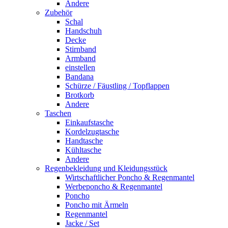
Andere
Zubehör
Schal
Handschuh
Decke
Stirnband
Armband
einstellen
Bandana
Schürze / Fäustling / Topflappen
Brotkorb
Andere
Taschen
Einkaufstasche
Kordelzugtasche
Handtasche
Kühltasche
Andere
Regenbekleidung und Kleidungsstück
Wirtschaftlicher Poncho & Regenmantel
Werbeponcho & Regenmantel
Poncho
Poncho mit Ärmeln
Regenmantel
Jacke / Set