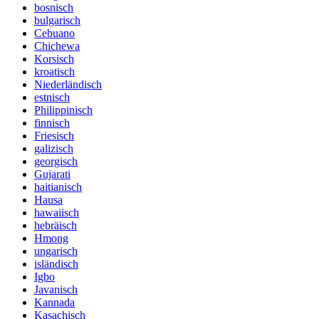
bosnisch
bulgarisch
Cebuano
Chichewa
Korsisch
kroatisch
Niederländisch
estnisch
Philippinisch
finnisch
Friesisch
galizisch
georgisch
Gujarati
haitianisch
Hausa
hawaiisch
hebräisch
Hmong
ungarisch
isländisch
Igbo
Javanisch
Kannada
Kasachisch