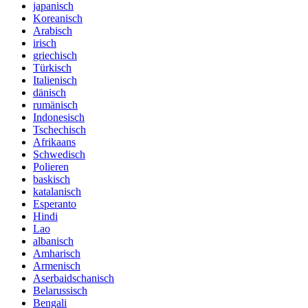
japanisch
Koreanisch
Arabisch
irisch
griechisch
Türkisch
Italienisch
dänisch
rumänisch
Indonesisch
Tschechisch
Afrikaans
Schwedisch
Polieren
baskisch
katalanisch
Esperanto
Hindi
Lao
albanisch
Amharisch
Armenisch
Aserbaidschanisch
Belarussisch
Bengali