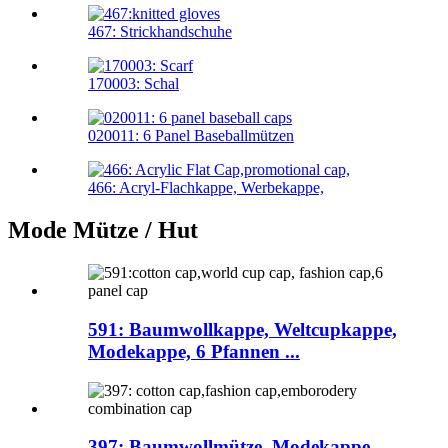
467: Strickhandschuhe
170003: Schal
020011: 6 Panel Baseballmützen
466: Acryl-Flachkappe, Werbekappe,
Mode Mütze / Hut
591: Baumwollkappe, Weltcupkappe,
Modekappe, 6 Pfannen ...
397: Baumwollmütze, Modekappe,