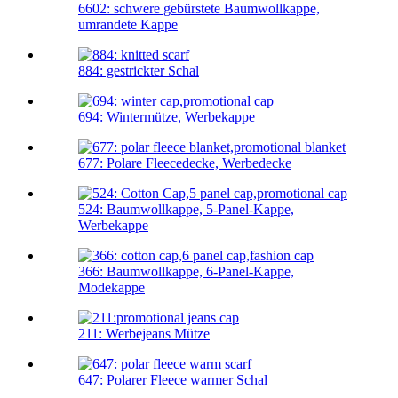
6602: schwere gebürstete Baumwollkappe,
umrandete Kappe
884: gestrickter Schal
694: Wintermütze, Werbekappe
677: Polare Fleecedecke, Werbedecke
524: Baumwollkappe, 5-Panel-Kappe,
Werbekappe
366: Baumwollkappe, 6-Panel-Kappe,
Modekappe
211: Werbejeans Mütze
647: Polarer Fleece warmer Schal