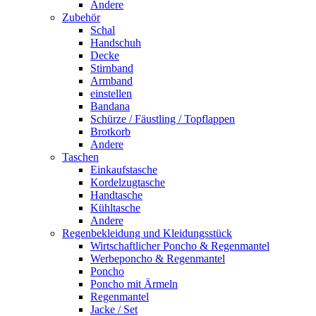
Andere
Zubehör
Schal
Handschuh
Decke
Stirnband
Armband
einstellen
Bandana
Schürze / Fäustling / Topflappen
Brotkorb
Andere
Taschen
Einkaufstasche
Kordelzugtasche
Handtasche
Kühltasche
Andere
Regenbekleidung und Kleidungsstück
Wirtschaftlicher Poncho & Regenmantel
Werbeponcho & Regenmantel
Poncho
Poncho mit Ärmeln
Regenmantel
Jacke / Set