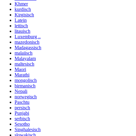
Khmer
kurdisch
Kirgisisch
Latein
lettisch
litauisch
Luxemburg ..
mazedonisch
Madagassisch
malaiisch
Malayalam
maltesisch
Maori
Marathi
mongolisch
birmanisch
Nepali
norwegisch
Paschtu
persisch
Punjabi
serbisch
Sesotho
Singhalesisch
slowakisch