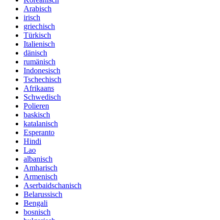
Arabisch
irisch
griechisch
Türkisch
Italienisch
dänisch
rumänisch
Indonesisch
Tschechisch
Afrikaans
Schwedisch
Polieren
baskisch
katalanisch
Esperanto
Hindi
Lao
albanisch
Amharisch
Armenisch
Aserbaidschanisch
Belarussisch
Bengali
bosnisch