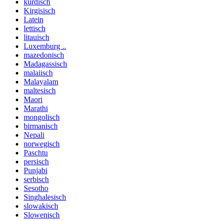
kurdisch
Kirgisisch
Latein
lettisch
litauisch
Luxemburg ..
mazedonisch
Madagassisch
malaiisch
Malayalam
maltesisch
Maori
Marathi
mongolisch
birmanisch
Nepali
norwegisch
Paschtu
persisch
Punjabi
serbisch
Sesotho
Singhalesisch
slowakisch
Slowenisch