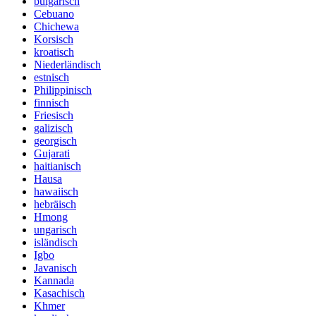
bulgarisch
Cebuano
Chichewa
Korsisch
kroatisch
Niederländisch
estnisch
Philippinisch
finnisch
Friesisch
galizisch
georgisch
Gujarati
haitianisch
Hausa
hawaiisch
hebräisch
Hmong
ungarisch
isländisch
Igbo
Javanisch
Kannada
Kasachisch
Khmer