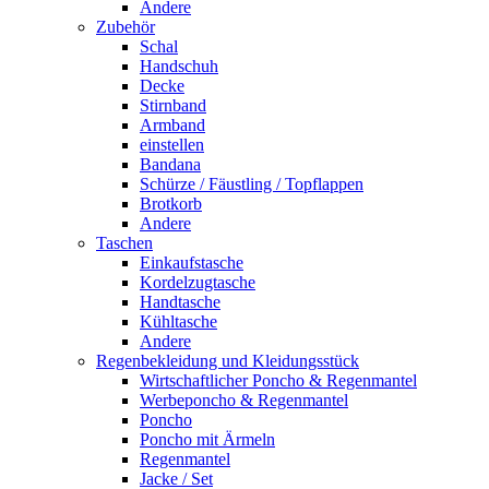
Andere
Zubehör
Schal
Handschuh
Decke
Stirnband
Armband
einstellen
Bandana
Schürze / Fäustling / Topflappen
Brotkorb
Andere
Taschen
Einkaufstasche
Kordelzugtasche
Handtasche
Kühltasche
Andere
Regenbekleidung und Kleidungsstück
Wirtschaftlicher Poncho & Regenmantel
Werbeponcho & Regenmantel
Poncho
Poncho mit Ärmeln
Regenmantel
Jacke / Set