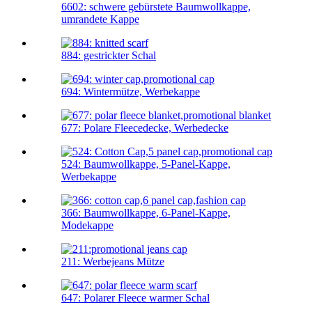
6602: schwere gebürstete Baumwollkappe,
umrandete Kappe
884: gestrickter Schal
694: Wintermütze, Werbekappe
677: Polare Fleecedecke, Werbedecke
524: Baumwollkappe, 5-Panel-Kappe,
Werbekappe
366: Baumwollkappe, 6-Panel-Kappe,
Modekappe
211: Werbejeans Mütze
647: Polarer Fleece warmer Schal